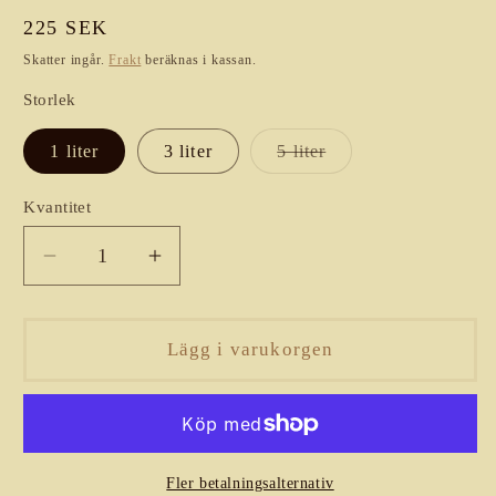
Ordinarie
225 SEK
pris
Skatter ingår.
Frakt
beräknas i kassan.
Storlek
Varianten
1 liter
3 liter
5 liter
är
slutsåld
eller
Kvantitet
Kvantitet
inte
tillgänglig
Minska
Öka
kvantitet
kvantitet
för
för
Jupex
Jupex
Lägg i varukorgen
Fler betalningsalternativ