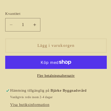
Kvantitet
Kvantitet
Minska
Öka
kvantitet
kvantitet
för
för
Mellanfärg
Mellanfärg
Lägg i varukorgen
valfri
valfri
kulör
kulör
Fler betalningsalternativ
Hämtning tillgänglig på
Bjärke Byggnadsvård
Vanligtvis redo inom 2-4 dagar
Visa butiksinformation