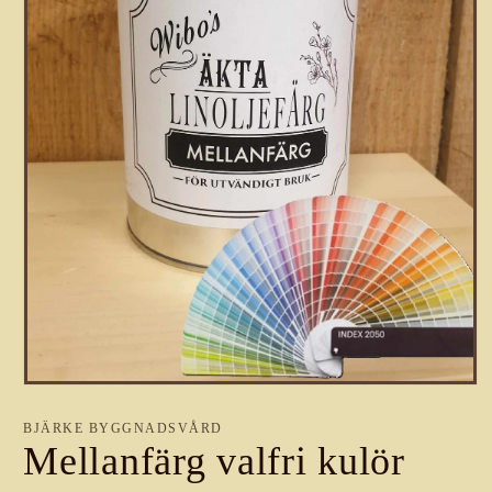
Öppna
mediet
1
BJÄRKE BYGGNADSVÅRD
i
Mellanfärg valfri kulör
modalfönster