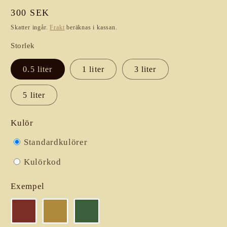
Ordinarie
300 SEK
pris
Skatter ingår.
Frakt
beräknas i kassan.
Storlek
0.5 liter
1 liter
3 liter
5 liter
Kulör
Standardkulörer
Kulörkod
Exempel